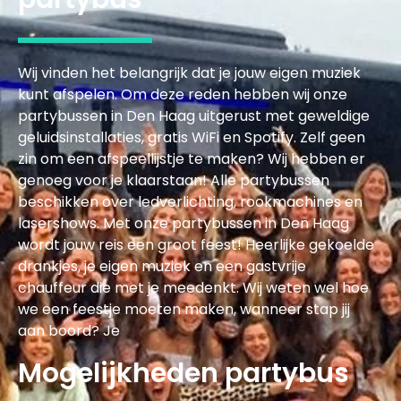
Wij vinden het belangrijk dat je jouw eigen muziek
kunt afspelen. Om deze reden hebben wij onze
partybussen in Den Haag uitgerust met geweldige
geluidsinstallaties, gratis WiFi en Spotify. Zelf geen
zin om een afspeellijstje te maken? Wij hebben er
genoeg voor je klaarstaan! Alle partybussen
beschikken over ledverlichting, rookmachines en
lasershows. Met onze partybussen in Den Haag
wordt jouw reis een groot feest! Heerlijke gekoelde
drankjes, je eigen muziek en een gastvrije
chauffeur die met je meedenkt. Wij weten wel hoe
we een feestje moeten maken, wanneer stap jij
aan boord? Je
Mogelijkheden partybus