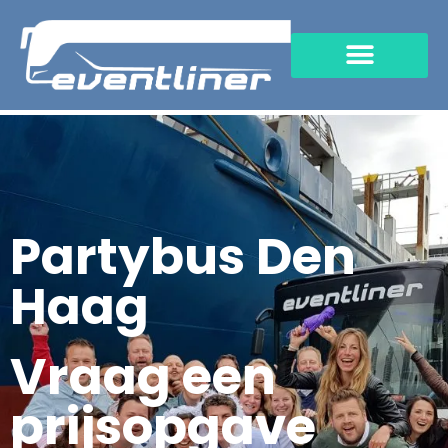
Partybus Den
Haag
Vraag een
prijsopgave