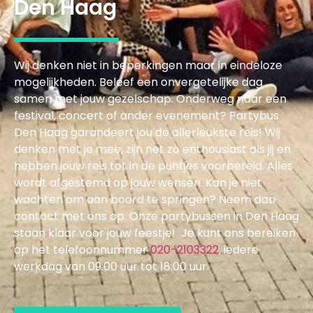
Den Haag
Wij denken niet in beperkingen maar in eindeloze
mogelijkheden. Beleef een onvergetelijke dag
samen met jouw gezelschap. Onderweg naar een
festival, concert of ander evenement? Partybus
Den Haag garandeert jou de allerleukste reis! Wij
denken met je mee, zijn net zo enthousiast als jij en
hebben jouw reis tot in de puntjes voorbereid. Alles
wordt afgestemd op jouw wensen. Kan je niet
wachten om aan boord te springen? Neem dan
contact met ons op. Onze partybussen in Den Haag
staan klaar voor jouw feestje! Je kunt ons bereiken
op het telefoonnummer
020-2103322
, iedere
werkdag van 09:00 uur tot 18:00 uur.